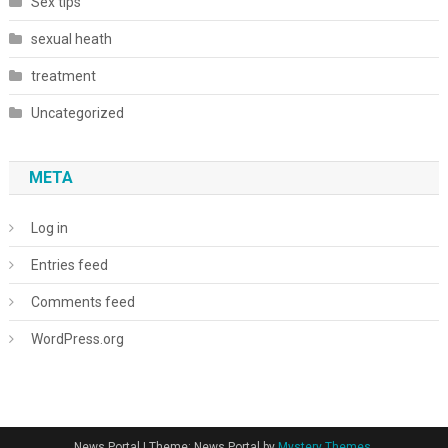
Sex tips
sexual heath
treatment
Uncategorized
META
Log in
Entries feed
Comments feed
WordPress.org
News Portal
|
Theme: News Portal by
Mystery Themes
.