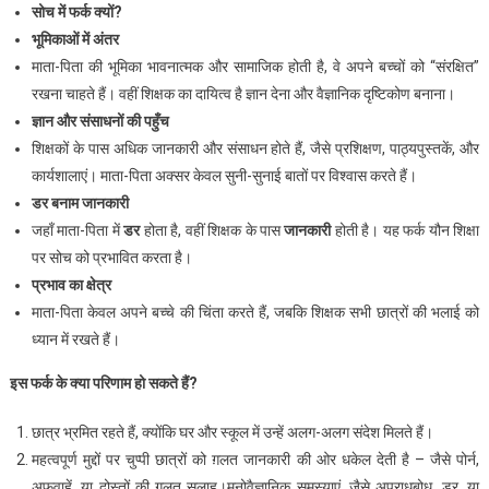
सोच
में
फर्क
क्यों
?
भूमिकाओं
में
अंतर
माता-पिता की भूमिका भावनात्मक और सामाजिक होती है, वे अपने बच्चों को “संरक्षित”
रखना चाहते हैं। वहीं शिक्षक का दायित्व है ज्ञान देना और वैज्ञानिक दृष्टिकोण बनाना।
ज्ञान
और
संसाधनों
की
पहुँच
शिक्षकों के पास अधिक जानकारी और संसाधन होते हैं, जैसे प्रशिक्षण, पाठ्यपुस्तकें, और
कार्यशालाएं। माता-पिता अक्सर केवल सुनी-सुनाई बातों पर विश्वास करते हैं।
डर
बनाम
जानकारी
जहाँ माता-पिता में
डर
होता है, वहीं शिक्षक के पास
जानकारी
होती है। यह फर्क यौन शिक्षा
पर सोच को प्रभावित करता है।
प्रभाव
का
क्षेत्र
माता-पिता केवल अपने बच्चे की चिंता करते हैं, जबकि शिक्षक सभी छात्रों की भलाई को
ध्यान में रखते हैं।
इस
फर्क
के
क्या
परिणाम
हो
सकते
हैं?
छात्र भ्रमित रहते हैं, क्योंकि घर और स्कूल में उन्हें अलग-अलग संदेश मिलते हैं।
महत्वपूर्ण मुद्दों पर चुप्पी छात्रों को ग़लत जानकारी की ओर धकेल देती है – जैसे पोर्न,
अफवाहें, या दोस्तों की ग़लत सलाह।मनोवैज्ञानिक समस्याएं, जैसे अपराधबोध, डर, या