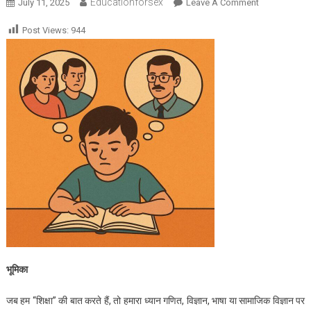
Educationforsex
On
July 11, 2025
Leave A Comment
यौन
Post Views:
944
शिक्षा
पर
माता-
पिता
और
शिक्षक
की
सोच
में
फर्क
क्यों?
भूमिका
जब हम “शिक्षा” की बात करते हैं, तो हमारा ध्यान गणित, विज्ञान, भाषा या सामाजिक विज्ञान पर