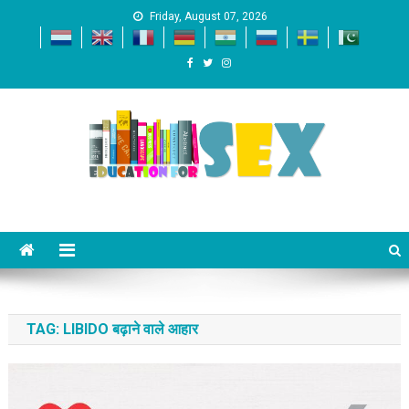
Skip
Friday, August 07, 2026
to
content
Education For SEX
Just another WordPress site
TAG:
LIBIDO बढ़ाने वाले आहार